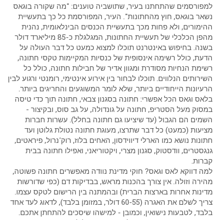
למפורסמים שהתחתנו בעיר, שתושביה טוענים: "מה שקורה בוגאס
נשאר בוגאס, חוץ מהחתונות". העיר, המפורסמת כל כך בתעשיית
ההימורים, ולא פחות מכך בתעשיית הכנסים הבינלאומית, נהנית
מהפן הכלכלי של תעשיית החתונות, המגלגלת כ-85 מיליארד דולר
בשנה. בחיפוש באינטרנט תוכלו למצוא כמעט כל דבר העולה על
הדעת, כולל רשימה אינסופית של כנסיות המקיימות טקסי חתונה,
רשימת הנחיות מסודרת ומגוון אדיר של חבילות חתונה, כולל כל
השירותים הנלווים. תוכלו לבחור בין אירוע אינטימי, רומנטי ורגוע לבין
הרעיונות הייחודיים ביותר, שלא לומר המשוגעים והחריגים ביותר.
בלאס וגאס הכל אפשרי: חתונה בסגנון צבאי, חתונה תוך כדי טיסה
במסוק מעל הסטריפ, חתונה על גונדולה, על גב סוס, ובקיצור -
השמים הם הגבול (עד שיציעו גם חתונה בחלל). עשרות חברות
מציעות (כמעט) כל דבר שתרצו, מעוגת חתונה נטולת גלוטן ועד
חתונות נושא כמו הארלי דיווידסון, האחים בלוז, רוק'נרול, פיראטים,
גנגסטרים, וודסטוק, סגנון מצרי, ויקטוריאני, ואפילו חתונה בבית
קברות.
למה דווקא לאס וגאס? חוקי מדינת נוודה מאפשרים חתונה פשוטה,
מהירה וזולה. אין צורך בהכנות מראש, בבדיקות דם (כפי שדורשות
מדינות אחרות בארצות הברית) ובהמתנה בין הרישום לטקס עצמו.
צריך לשלם את האגרה (60-55 דולר, במזומן בלבד), לדאוג לעד אחד
בלבד, לטבעות נישואין, וכמובן - למישהו שיסכים להתחתן אתכם.