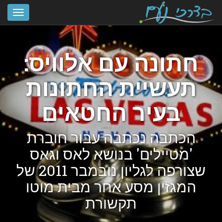
חתונה עם אלוויס:
תעשיית החתונות
בעיר החטאים
הכתבה נכתבה עבור חוברת
'מטיילים' בנושא לאס וגאס
שצורפה לגליון נובמבר 2011 של
המגזין מסע אחר מבית מוטו
תקשורת