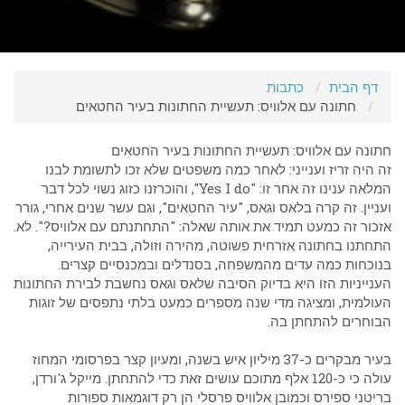
דף הבית
כתבות
חתונה עם אלוויס: תעשיית החתונות בעיר החטאים
חתונה עם אלוויס: תעשיית החתונות בעיר החטאים
זה היה זריז וענייני: לאחר כמה משפטים שלא זכו לתשומת לבנו
המלאה ענינו זה אחר זו: "Yes I do", והוכרזנו כזוג נשוי לכל דבר
ועניין. זה קרה בלאס וגאס, "עיר החטאים", וגם עשר שנים אחרי, גורר
אזכור זה כמעט תמיד את אותה שאלה: "התחתנתם עם אלוויס?". לא.
התחתנו בחתונה אזרחית פשוטה, מהירה וזולה, בבית העירייה,
בנוכחות כמה עדים מהמשפחה, בסנדלים ובמכנסיים קצרים.
הענייניות הזו היא בדיוק הסיבה שלאס וגאס נחשבת לבירת החתונות
העולמית, ומציגה מדי שנה מספרים כמעט בלתי נתפסים של זוגות
הבוחרים להתחתן בה.
בעיר מבקרים כ-37 מיליון איש בשנה, ומעיון קצר בפרסומי המחוז
עולה כי כ-120 אלף מתוכם עושים זאת כדי להתחתן. מייקל ג'ורדן,
בריטני ספירס וכמובן אלוויס פרסלי הן רק דוגמאות ספורות