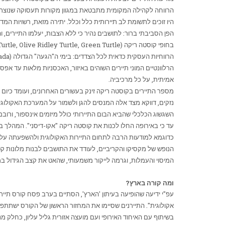
הרווחה לקהילה המקומית מתבטאת במגוון מקורות תעסוקה שנוצרו עק
היו זוכים לתשומת לב תיירותית כלל וכלל. יתירה מזאת, רשויות המ
הפן הסביבתי ברור: לתושבים נהיר כי ללא הצבות, יעלמו התיירים, ו
בחופי קוסטה ריקה (
rtle, Olive Ridley Turtle, Green Turtle
הרווחיות העסקית כדאית לכל הצדדים: בימי ה"הגעה" הגדולה (
ada
אמיתית, על כל מרכיביה.
מספר התיירים בקוסטה ריקה זינק בעשורים האחרונים, ועומד כיום על
נזקים, דווקא מצד אלה המנסים להגן ולשמור על המערכת האקולוג
השגשוג הכלכלי שהביא הבום התיירותי כולל מיזמים אינספור, ורוב
עד כי באירופה החלו לכנות את קוסטה ריקה "אקו-דיסני". המהלך בר
כדוגמא למודעות הרבה לתחום התיירות האקולוגית ולהשפעתה על 
הנופש של מקסיקו והקריביים, לעודד את התושבים לבנות מלונות 
המיסוי והעמלות, וגרמה לייקור משמעותי, שהאט את קצב הגידול ב
ומה קורה בארץ?
עפ"י ידיעה שהופיעה בעיתון 'הארץ', הסתיים בערב פסח קורס תיירו
אקולוגית". התיירנים שסיימו את המחזור הראשון של הקורס ישתתפו
בשיתוף עם האיחוד האירופי ועם מועצה אזורית גליל עליון, כחלק מנ