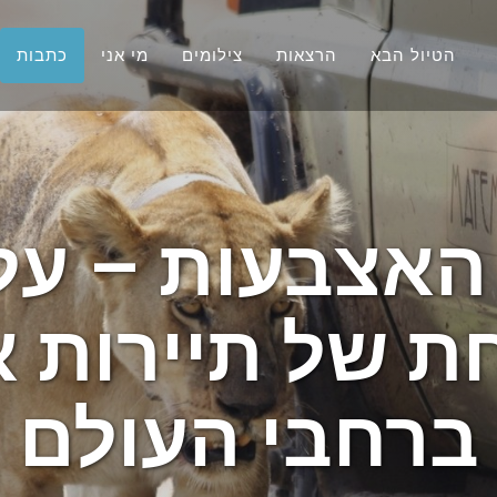
הטיול הבא
הרצאות
צילומים
מי אני
כתבות
האצבעות – ע
של תיירות א
ברחבי העולם