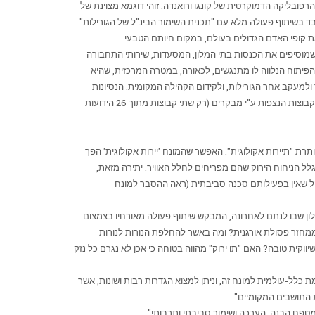
רפובליקה הדמוקרטית של קונגו ורואנדה. זוהי דוגמא מצוינת של
בד בשיתוף פעולה מלא עם "תכנית השימור הבינ"ל של הגורילות"
 את קופי האדם הגדולים בעולם, במקום חיותם הטבעי.
הנכנסת, וכמה חשובה אוכלוסיית הגורילות בטבע לתיירות זו, שהיקפה מוערך ב- 3 מיליון דולר בשנה. כשמוסיפים את הכנסות בתי המלון, המסעדות, שירותי התחבורה
גידול הניכר בתיירות והפיתוח הנלווה לו מתנגשים, לכאורה, במטרה המרכזית, שהיא
ולמעקב אחר הגורילות, ולקידום הקהילה המקומית. הנסיונות
למזער את ההשפעה הסביבתית באים לידי ביטוי בהגבלות חמורות על מספר התיירים שיצפו בגורילות מדי יום (רק שישה לכל קבוצת גורילות), על מספר הקבוצות הנצפות ע"י מבקרים (רק שתי קבוצות מתוך 26 הידועות
ת "תיירות אקולוגית". האפשר שהמונח 'יירות אקולוגית' הפך
גלל הניחוח הירוק שהם מפריחים לחלל האוויר. יתירה מזאת,
הל שאין בפעילותם סכנה סביבתית (ראה ההסבר למונח
מלון שבו לנתם לאחרונה, המבקש שיתוף פעולה מאורחיו בצמצום
 ממחזר פסולת אורגנית? ומה באשר להחלפת הנורות לנורות
ווקית טובה? האם "תו ירוק" מהווה בטוחה כי אכן לא נגרם כל נזק
, רק בשנת 1983. עד היום אין הגדרה מוסכמת כלל-עולמית למונח זה, וניתן למצוא הגדרות רבות ושונות, אשר
המטפח הבנה, הערכה ושימור סביבתי ותרבותי".