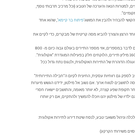
עיים, למטרות הנאה והערכה של הטבע (וכל מרכיב תרבותי נוסף,
קומיים".
הקושי להבהיר ולהבין את המושג
'פיתוח בר קיימא
', שהוא אחד
ד אחד הרצון והצורך להביא מסה קריטית של מבקרים, כדי לקיים את
עפ"י ארגון התיירות הבינ"ל, התיירות האקולוגית תופסת כ- 20% מנפח התיירות הבינ"ל, והיא גדלה בקצב גדול פי שלושה מקצב הגידול בתיירות הכללית. אם לדבר במספרים, אזי מספר התיירים בעולם גבוה כיום מ- 800
מיליון, וזאת בהשוואה לכ- 25 מיליון תיירים בשנת 1950, כ- 166 מיליון תיירים בשנת 1970, וכ- 457 מיליון תיירים בשנת 1990. במילים פשוטות, מדובר בכ- 160 מיליון תיירים, הלוקחים חלק בפעילות המוגדרת "אקולוגית".
גלה הדוהרת של התיירות האקולוגית, ולנגוס נתח גדול ככל
ב לספק גם רווחיות עסקית, החיונית לקיום ה"חבילה התיירותית"
 לתושבים לטווח ארוך. אם נשוב אל מילטון, ידידנו הגשש מיערות
אחר תקופת שפע קצרה, לא יוותר מאומה, והתושבים יישארו חסרי
לדיו של מילטון יהנו ויוכלו להמשיך ולהתקיים, אם רק יוותרו
לכלה וניהול משאבי טבע, לנסח שיטת דירוג לתיירות אקולוגית: