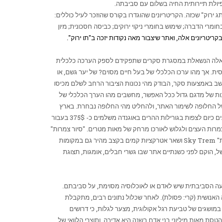
עפיולת תיירותית החיה בשלום עם סביבתה.
ירוק" שכזה. הקריטריונים שהוגדרו בקורס שהוזכר לעיל כוללים:
י הדברה; שימוש בחומרי ניקוי ירוקים; כביסה חסכונית; מיון
ריטריונים אלה, ואתר שיצבור מאה נקודות יזכה ב"תו ירוק".
וק השאלה הנשאלת במסגרת סקרים שתפקידם לספק הערכה כלכלית
חסית. אך מהו ערכו הכלכלי של בעל חיים מסוים? של יער גשם, או
שב באמצעות סקר, הבודק מהי נכונות הציבור הרחב לשלם מכיסו
שובות של מדגם גדול ככל האפשר, מחשבים מהו הערך הכלכלי של
ל החלופה לשימור האתר, ולהחליט מהי החלופה נבחרת. בארץ
ובעולם נבדקו אתרים רבים, ולא פעם היוו תוצאות המחקרים בסיס ללחץ שהופעל ע"י גורמים ירוקים, כדי למנוע הרס של אתרי טבע שונים. התיירים המגיעים כיום לצפות בגורילות ההרים באוגנדה משלמים כ- 375$ בעבור
רות העצים ולגלוש לאורכו מרחק של מאות מטרים. "סיור צמרות"
ת"
Sky Trem
ושאר אטרקציות קמים בקצב מהיר גם במקומות
ל, הוקם לפני כשנתיים אתר שבו גשרי חבלים, אומגות, תצוגת
פעה הסביבתית שיש לאדם או לאוכלוסיה מסוימת, על סביבתם.
האנושית (קרי: פסולת). לאחר שכלול נתונים רבים, מתקבלת
מושגים של טביעת רגל אקולוגית, מצער לגלות, כי דרושים
ת מאות מיליוני בני אדם בשנה היא אדירה, ותוצרי הלוואי של