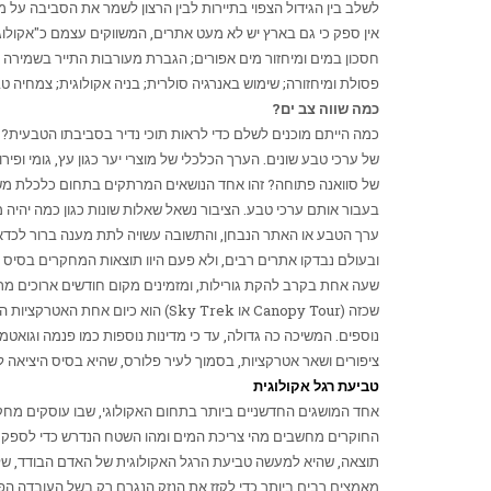
לשלב בין הגידול הצפוי בתיירות לבין הרצון לשמר את הסביבה על מ
אין ספק כי גם בארץ יש לא מעט אתרים, המשווקים עצמם כ"אקולוגי
חסכון במים ומיחזור מים אפורים; הגברת מעורבות התייר בשמירה 
פסולת ומיחזורה; שימוש באנרגיה סולרית; בניה אקולוגית; צמחיה ט
כמה שווה צב ים?
כמה הייתם מוכנים לשלם כדי לראות תוכי נדיר בסביבתו הטבעית?
של ערכי טבע שונים. הערך הכלכלי של מוצרי יער כגון עץ, גומי ופי
של סוואנה פתוחה? זהו אחד הנושאים המרתקים בתחום כלכלת משאב
בעבור אותם ערכי טבע. הציבור נשאל שאלות שונות כגון כמה יהיה 
ערך הטבע או האתר הנבחן, והתשובה עשויה לתת מענה ברור לכד
שעה אחת בקרב להקת גורילות, ומזמינים מקום חודשים ארוכים מר
שכזה (
Canopy Tour
או
Sky Trek
) הוא כיום אחת האטרקציות המ
נוספים. המשיכה כה גדולה, עד כי מדינות נוספות כמו פנמה וגואט
ציפורים ושאר אטרקציות, בסמוך לעיר פלורס, שהיא בסיס היציאה
טביעת רגל אקולוגית
אחד המושגים החדשניים ביותר בתחום האקולוגי, שבו עוסקים מחקר
החוקרים מחשבים מהי צריכת המים ומהו השטח הנדרש כדי לספק את 
תוצאה, שהיא למעשה טביעת הרגל האקולוגית של האדם הבודד, של או
מאמצים רבים ביותר כדי לקזז את הנזק הנגרם רק בשל העובדה הפש