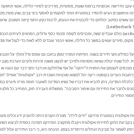
ב הדרישה: אכסניות ברמות שונות, מסעדות, מדריכים לסיורי הלילה, אנשי תחזוקה ועו
דינה והתושבים הגיעו להסדר במסגרתו הותר למקומיים לאסוף ביצי צבים, שהן מעדן מסור
הם עושים כמיטב יכולתם כדי להבטיח את הגעתן, לרבות נקיון החוף (ראה תמונה). שיעור
).
Leatherback Tu
arrib
) כולם עובדים קשה, ומכניסים לקופה סכומי כסף גדולים, המהווים לעיתים הכנס
ה
 כמיליון וחצי תיירים בשנה. הפיתוח המהיר טומן בחובו גם עומס גדל והולך על הטבע, 
ית. לכל שטח יכולת נשיאה מסוימת ולפיכך יש לנקוט משנה זהירות ולקיים הערכת מצ
ם מנכסים לעצמם את התווית ה"ירוקה" על אף שלחלקם אין דבר וחצי דבר עם הגנה או 
חובות הערים בקוסטה ריקה יכול למצוא סוכנויות השכרת רכב "אקולוגיות" ואפילו "תפר
כלכלת המדינה, ניתן להביא את דבריו של נשיא המדינה לשעבר חוסה מריה פיגרס במ
קטנים ולחבר את התיירות עם שימור הסביבה". ממשלתו העבירה חוק, המחייב כל מלו
מספר התיירים.
ת אקולוגית במסגרת פרויקט "חיים לירדן". מטרת הקורס היתה להעניק ידע וכלים מעשיי
 בקביעת התקן לתיירות אקולוגית ויקבלו מתקציב הפרויקט תמיכה כספית לביצוע השינו
יסיון לשמור על סביבת הנחלים הייחודית בצפון. ההנחה היא, כי ריבוי התיירים עלול ל