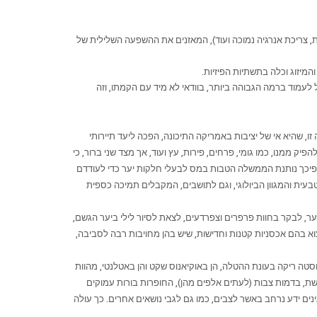
ית, צריכת אנרגיה נמוכה ועוד), המאזנים את ההשפעה השלילית של
 לעמוד ברמה הגבוהה ביותר, בוודאי לא מיד עם הקמתו, וזה
ו, שהיא אי של יציבות באמריקה התיכונה, הפכה ליעד תיירותי
ק ממנו, כמו גומי, פרחים, פירות, עץ ועוד, אך מצד שני ברור, כי
 ולפיכך נותנת הממשלה הטבות במס לבעלי חלקות יער כדי לעודדם
בעית והמגוון הביולוגי, וגם לתושבים, המקבלים תמיכה כספית
ר, לבקר בחוות פרפרים וצפרדעים, לצאת לסיור לילי ביער הגשם,
א בהם אכסניות קטנות וחדישות, שיש בהן מחויבות רבה לסביבה,
וסטה ריקה בעונת ההטלה, הן באוקיאנוס שקט והן באטלנטי, מהוות
גשת, בדמות צבות (לעתים אלפים מהן), החופרות בורות עמוקים
נים ידע נרחב באשר לצבים, כמו גם לגבי נושאים אחרים. כך עולה