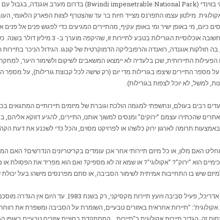
Bwindi impenetrable National Park
) בדרום מערב אוגנדה, בגבול עם ה
אקולוגית. מילטון עצמו התפרנס מצייד חיות בר עד שהצטרף לצוות הפארק הלאומי, העו
ים כיום, מי באופן ישיר ומי באופן עקיף, מהתיירים המגיעים כדי לפגוש פנים אל פנים
כעת ברור מדוע עתיד ילדיו של מילטון תלוי בתיירות 
יים נוספים, מתקבלת הכנסה של כ- 20 מיליון דולר, בה חולקות אוגנדה, רואנדה והרפובליקה הדמוקרטית של קונגו. ה
הפעילות התיירותית, שכן בלעדיה לא יימצאו המשאבים לשיקום ולשימור היער, למחקר 
, למשל, לא יוכל לצפות בגורילות).
ים רבים בעולם, ונחשפתי למגמה הולכת וגוברת של מיזמים תיירותיים המתגאים בכותר
תרים שהכתירו עצמם "ירוקים" ומנסים למשוך אותנו, התיירים, להגיע דווקא אליהם, ב
באמצעות תרומה לארגון ירוק כלשהו או לפרויקט מסוים, והכל כדי לשכנע את דעת הק
מחליט האם מלון, או כל מיזם תיירותי אחר אכן עומדים בקריטריונים הנדרשים? האם ה
ימיים הוא "ירוק"? "אקולוגי"? או שמא זה לא מספיק? ואם הוא מפריד את הפסולת או
 למיזם שיש בו התחייבות אמיתית לשימור הסביבה, או סתם מפרנסים מישהו בעל יכולת שי
, אדריכל, פעיל סביבה ויועץ תיירות מקסיקני
חום זה, הגדיר תיירות אקולוגית כ"תיירות... המתמקדת בחוויית אזורים טבעיים באופן 