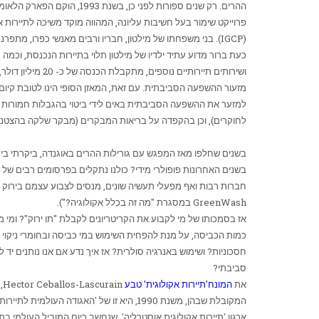
ההרים. רק שנים ספורות לפני כן, בשנת 1993, הוקם הפארק הלאומי בווינדי (
פרוייקט שימור בעל חשיבות עליונה, המהווה מוקד משיכה לתיירות 
(
IGCP
). בני משפחתו של מילטון, חבריו ורבים מאנשי כפרו, מתפרנס
ושירותים תיירות
מזעור ההשפעה הסביבתית. עם זאת, המאזן הסופי הינו לטובת קיום 
לחוקרים), וכן בהקפדה על בריאות המבקרים (מבקר שלקה בהצטננות
בשנים שחלפו מאז המפגש עם גורילות ההרים באוגנדה, ביקרתי ביעד
בשנים האחרונות פופולרי מידי? כולנו נתקלים בפרסומים רבים של א
חברות רבות ואף מפעלי תעשיה שונים, מנסים לצבוע עצמם בירוק 
GreenWash
במסגרת "מה זה בכלל אקולוגיה?").
אז בסמכותו של מי לקבוע את הקריטריונים לקבלת "תו ירוק"? ומי 
כמות הכביסה, על מנת להפחית השימוש במי כביסה ובחומרי ניקוי כ
חסכוניות? ושימוש באנרגיה סולרית? אז איך נדע אם אנו נותנים יד
סביבתי?
את
המונח'תיירות אקולוגית' טבע
Hector Ceballos-Lascurain
המקובלת שבהן, משנת 1990, היא זו של 'האגודה העולמית לתיירות אקולוגית': "תיירות אחראית באזורים טבעיים, השומרת על הסביבה ומשפרת את רווחת התושבים המקומיים".
ארגון 'תיירות אקולוגית אוסטרליה', שנחשב כיום המוביל העולמי בת