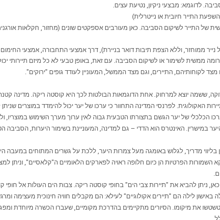
 אישית של התייר לשיקום הסביבה. כאן מעורבים אספקטים שונים (מחזור, חקלאות אורגנ
מה ממשית לשימור או לשיקום הסביבה. עם זאת, באופן טבעי לא כל מיזם תיירותי יכול
 מצד לקוחותיהם, התיירים, וגם מצד הממשל, המעוניין לעודד גופים "ירוקים".
ירוקה, ששמה יוצא למרחוק. אחת הדוגמאות הבולטות לכך היא קוסטה ריקה. מדינה קטנה ז
 האקולוגית. לפרנסי המדינה התחוור כי ערכו של יער יכול להימדד במוצרים שניתן להפי
י ערכו הכלכלי של יער הגשם בתצורתו הטבעית גבוה לאין ערוך מערך השימוש במוצריו,
ער במישרין. האינטרס הוא הדדי – גם למדינה, המעוניינת בשימור היערות, הסביבה הט
 בליווי מדריך, לגלוש באומגה מעל צמרות היער, ללכת על גשרים המתוחים במעבה היע
השמורות הפרטיות הן כיום חלופה ראויה לפארקים הלאומיים ה"קלאסיים", וניתן למצו
ם.
, ניתן להביא את "תיירות צבי הים" בחופי קוסטה ריקה. צבות הים העולות אל חופי ק
באישון לילה הם "תיירים אקולוגיים" לעילא: הם מקבלים חוויה חינוכית מעצימה ומר
וטשטשו את מיקומו. הסיורים מתקיימים בהדרכת מקומיים, שעברו הכשרה מיוחדת ומפגי
ל.