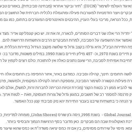
IUCN
): "תיור וביקור אחראי (מבחינה סביבתית), באזורים טב
בקרים ויוצר הזדמנויות למעורבות פעילה ומתגמלת כלכלית-חברתית של התושבים המ
ת, ככל הנראה, מריבוי בעלי העניין, ההיבטים והאינטרסים המעורבים בתחום, כמו גם מ
" יחדיו? הרי אלה שני דברים הסותרים, לכאורה, זה את זה. יש כאן קונפליקט אדיר: מצ
ל האפשר את ההשפעה על הסביבה, למרות המבקרים הרבים והתשתיות הדרושות להם.
בות אמיתית לסביבה, הרי שעם נתונים כאלה אין להתווכח: כולם רוצים לקפוץ על הע
ה תחומים: חינוך, קהילה וסביבה. כמודגם באיור, איזור החפיפה בין תחומים אלה חיי
גרת פעילות הקשורה לשימור הסביבה, ומספקת רווחה לקהילה המקומית, ולמעשה, פרנסה
שוי להביא ממון רב בטווח הקצר (מכירת זכויות הכריתה לחברות זרות, למשל), אולם ל
ק פרנסה למספר רב של תושבים, במגוון גדול של צורות תעסוקה, וזאת – לטווח ארוך. גם י
תוך הנחה כי בתשתיות שייבנו בעבור התיירות יהא נזק סביבתי קטן ככל האפשר.
- Global Journal
בשנת 1995, ניסה ג'ון שורס (
John Shores
), מומחה למדיניות, כ