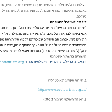
פעילות זו כוללים פליטת מזהמים וצורך בתשתית רחבה נוספת, גם 
באמצעות הקישור המצורף תוכלו לקבל אמת מידה לטביעת הרגל האק
כשלכם.
דיל אקולוגי לכל המשפחה
"נציבות הדורות הבאים" במדינת ישראל אמנם בוטלה, אך הפיכתה של
אלא בעיקר לבריאותו של כוכב הלכת ארץ. תקווה שגם ילדינו וילדי יל
התיירים (קרי: אנחנו) הם היחידים שביכולתם לקבוע איך תיראה מ
מה שתמיד חיפשנו בטיול בחו"ל. זהו הערך המוסף הירוק, שיש בו את
ירוק" (למרות הבעייתיות בהגדרתו) הוא כיום מושא לרבים ממפעילי ה
קישורים ברשת האינטרנט
1. האגודה הבינלאומית לתיירות אקולוגית
TIES
cotourism.org
2. תיירות אקולוגית אוסטרליה
http://www.ecotourism.org.au/
3. האיגוד העולמי לשימור
IUCN
-