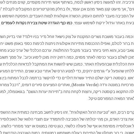
רכיביה. זהו למעשה ניסיון ראשון לנסח, בשיתוף אנשי תיירות מקומיים, קווים מנחים ל
ם", אך מיעוט קטן מאוד מהם אכן עומד, ולו בחלק מהקריטריונים המקובלים לקבלת "תג 
על הסביבה מעבר לתחום העסק; הכשרה אקולוגית לצוות העובדים; הפסקת השימוש בחומר
בעית באתר וגידול ירקות לשימוש עצמי.
כמו כןף הוגדרה שיטת צבירת נקודות לעומדים בק
 וכמה בעבור מושבת נשרים המקננת על צוק נישא? זוחל נדיר בניו זילנד? זוהי בדי
רות ברור לכולם, ואפילו ההכנסות מתיירות אקולוגית ניתנות לכימות כספי באופן פשוט י
י טבע, והוא חיוני ביותר בעבור מקבלי ההחלטות. ערכם הכלכלי של ערכי טבע מחו
מוכן לשלם בעבור כניסה לאתר מסוים, כמה רחוק יהיה מוכן ליסוע וכיוב'. על סמך ת
איות הכלכלית שבהפעלת האתר. כמובן שיש להשוות את המתקבל לכדאיות הכלכלית ש
אש. בקוסטה ריקה ישלם התייר עשרות דולרים כדי להיקשר ברתמה לכבל המתוח בין צמ
רכזיות במונטה ורדה (
Monte Verde
), ואתרים המציעים סיורים דומים, "רכבל צמרו
מלה התקנאו בקוסטה ריקה, ורוצות לקחת נתח ב"תיירות יערות הגשם". בגואטמלה, למש
 לאתר המאיה המפורסם טיקל.
ים רבים, הוא "טביעת הרגל האקולוגית". זהו ניסיון לחשב מבחינה כמותית את ההש
צרכי האדם, וכן מהי יכולתה של הסביבה להתמודד עם תוצרי הלוואי של האוכלוסייה 
כלוסייה מסוימת או אף של פעולה כלשהי, כגון טיסה במטוס או ייצור מסחרי כלשהו. ב
וטה, כי רוב מוחלט של התיירות בעולם משתמש במטוסים. כמות האנרגיה הנדרשת להטס