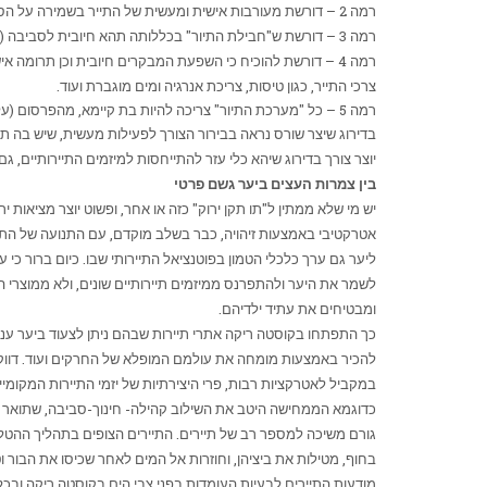
רמה 2 – דורשת מעורבות אישית ומעשית של התייר בשמירה על הסביבה. לדוגמא: מבצעי ניקיון, נטיעת עצים.
רמה 3 – דורשת ש"חבילת התיור" בכללותה תהא חיובית לסביבה (השפעת התייר חיובית או נייטרלית)
רמה 4 – דורשת להוכיח כי השפעת המבקרים חיובית וכן תרומה
צרכי התייר, כגון טיסות, צריכת אנרגיה ומים מוגברת ועוד.
רמה 5 – כל "מערכת התיור" צריכה להיות בת קיימא, מהפרסום (על נייר ממוחזר, וללא הצפת תיבות דואר בניירת), דרך אמצעי התחבורה, אמצעי החימום והמיזוג וכלה בתשתיות הפיזיות.
בדירוג שיצר שורס נראה בבירור הצורך לפעילות מעשית, שיש בה תרו
יוצר צורך בדירוג שיהא כלי עזר להתייחסות למיזמים התיירותיים, גם
בין צמרות העצים ביער גשם פרטי
יש מי שלא ממתין ל"תו תקן ירוק" כזה או אחר, ופשוט יוצר מציאות 
אטרקטיבי באמצעות זיהויה, כבר בשלב מוקדם, עם התנועה של התיירות
ליער גם ערך כלכלי הטמון בפוטנציאל התיירותי שבו. כיום ברור כ
לשמר את היער ולהתפרנס ממיזמים תיירותיים שונים, ולא ממוצרי הי
ומבטיחים את עתיד ילדיהם.
כך התפתחו בקוסטה ריקה אתרי תיירות שבהם ניתן לצעוד ביער ענן
להכיר באמצעות מומחה את עולמם המופלא של החרקים ועוד. דווקא 
במקביל לאטרקציות רבות, פרי היצירתיות של יזמי התיירות המקומיי
כדוגמא הממחישה היטב את השילוב קהילה- חינוך-סביבה, שתואר כאן
גורם משיכה למספר רב של תיירים. התיירים הצופים בתהליך ההטלה 
בחוף, מטילות את ביציהן, וחוזרות אל המים לאחר שכיסו את הבור 
מודעות התיירים לבעיות העומדות בפני צבי הים בקוסטה ריקה ובכל