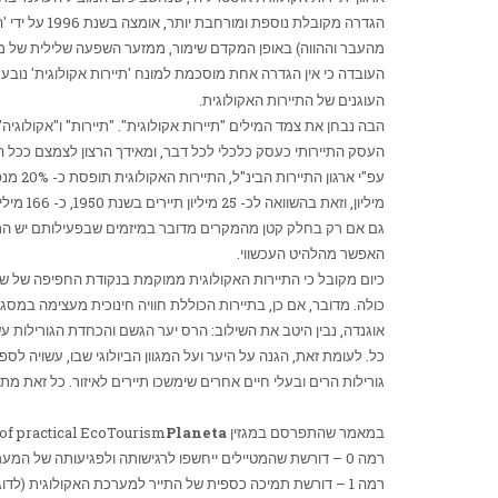
הגדרה מקובלת נוספת ומורחבת יותר, אומצה בשנת 1996 על ידי 'האיגוד העולמי לשימור' (
מהעבר וההווה) באופן המקדם שימור, ממזער השפעה שלילית של מ
העובדה כי אין הגדרה אחת מוסכמת למונח 'תיירות אקולוגית' נובע
העוגנים של התיירות האקולוגית.
הבה נבחן את צמד המילים "תיירות אקולוגית". "תיירות" ו"אקולוגיה
העסק התיירותי כעסק כלכלי לכל דבר, ומאידך הרצון לצמצם ככ
גם אם רק בחלק קטן מהמקרים מדובר במיזמים שבפעילותם יש התחיי
האפשר מהלהיט העכשווי.
כיום מקובל כי התיירות האקולוגית ממוקמת בנקודת החפיפה של שלוש
כולה. מדובר, אם כן, בתיירות הכוללת חוויה חינוכית מעצימה במס
אוגנדה, נבין היטב את השילוב: הרס יער הגשם והכחדת הגורילות ע
כל. לעומת זאת, הגנה על היער ועל המגוון הביולוגי שבו, עשויה לספ
גורילות הרים ובעלי חיים אחרים שימשכו תיירים לאיזור. כל זאת מ
במאמר שהתפרסם במגזין
Planeta
 of practical EcoTourism
רמה 0 – דורשת שהמטיילים ייחשפו לרגישותה ולפגיעותה של המערכת האקולוגית שבה הם מבקרים. כאן מדובר בסף הרגישות הנמוך והבסיסי ביותר.
רמה 1 – דורשת תמיכה כספית של התייר למערכת האקולוגית (לדוגמא: מיסוי על שירותים מסוימים, בין אם זה כמס יציאה משדה"ת או כמס שהוא שיעור מסוים משירותי הקרקע)