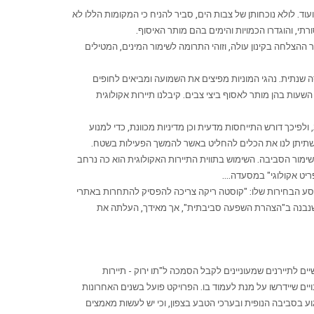
ד. לולא נוכחותן של צבות הים, סביר להניח כי המקומות הללו לא
תי, והוגדרו הכמויות והימים בהם מותר האיסוף.
 ההצלחה בקינון עולה, וזוהי התרומה לשימור המינים, המטילים
ה שנתית. נהגי המוניות מפיצים את השמועה ומביאים לחופים
רלוונטיים המוני תיירים השוהים באיזור, האכסניות מלאות עד אפס מקום, סיורים יוצאים במשך כל הלילה, ואנשי הכפר עובדים ללא לאות כדי לנצל את 36 השעות בהן מותר לאסוף ביצי צבים. קיבלנו תיירות אקולוגית
ולפיכך דורש התייחסות מדעית וכן מדיניות מכוונת, כדי למנוע
ב שתיתן לנו את הכלים להחליט באשר להמשך הפעילות בשטח.
שימור הסביבה. השימוש בתווית התיירות האקולוגית הוא כה נרחב
יט אקולוגי" במסעדה....
סע הבחירות שלו: "קוסטה ריקה צריכה להפסיק להתחרות באתרי
ן שנבנה ב"הצהרת השפעה סביבתית", אך מאידך, העלתה את
ם לתיירנים שמעוניינים לקבל הסמכה ל"תו ירוק - תיירות
יים שיידרשו על מנת לעמוד בו. הפרויקט פועל בשנים האחרונות
פגוע בסביבה הנופית ובערכי הטבע בצפון, וכי יש לעשות מאמצים